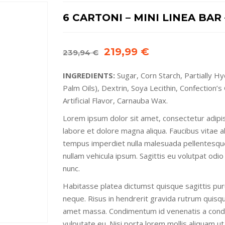
6 CARTONI – MINI LINEA BAR –
Il
Il
219,99
€
239,94
€
prezzo
prezzo
INGREDIENTS:
Sugar, Corn Starch, Partially 
originale
attuale
Palm Oils), Dextrin, Soya Lecithin, Confection’
era:
è:
Artificial Flavor, Carnauba Wax.
239,94 €.
219,99 €.
Lorem ipsum dolor sit amet, consectetur adipis
labore et dolore magna aliqua. Faucibus vitae a
tempus imperdiet nulla malesuada pellentesque 
nullam vehicula ipsum. Sagittis eu volutpat odio f
nunc.
Habitasse platea dictumst quisque sagittis pur
neque. Risus in hendrerit gravida rutrum quisque.
amet massa. Condimentum id venenatis a condi
vulputate eu. Nisi porta lorem mollis aliquam ut.