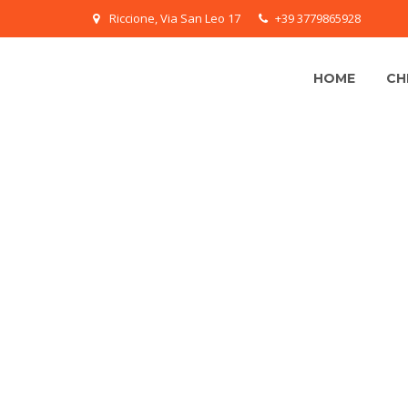
Riccione, Via San Leo 17
+39 3779865928
HOME
CH
6 CARTONI – 