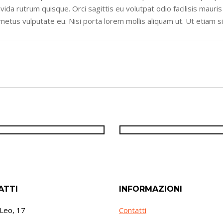
avida rutrum quisque. Orci sagittis eu volutpat odio facilisis mau
etus vulputate eu. Nisi porta lorem mollis aliquam ut. Ut etiam sit
161,94
€
149,99
€
28,50
€
ATTI
INFORMAZIONI
 Leo, 17
Contatti