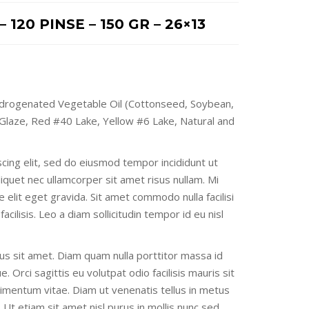
 120 PINSE – 150 GR – 26×13
Hydrogenated Vegetable Oil (Cottonseed, Soybean,
s Glaze, Red #40 Lake, Yellow #6 Lake, Natural and
cing elit, sed do eiusmod tempor incididunt ut
liquet nec ullamcorper sit amet risus nullam. Mi
elit eget gravida. Sit amet commodo nulla facilisi
acilisis. Leo a diam sollicitudin tempor id eu nisl
us sit amet. Diam quam nulla porttitor massa id
 Orci sagittis eu volutpat odio facilisis mauris sit
mentum vitae. Diam ut venenatis tellus in metus
 Ut etiam sit amet nisl purus in mollis nunc sed.